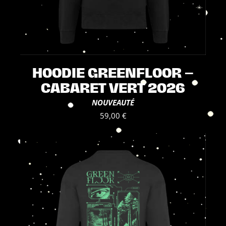
HOODIE GREENFLOOR –
CABARET VERT 2026
NOUVEAUTÉ
59,00
€
Ce
produit
a
plusieurs
variations.
Les
options
peuvent
être
choisies
sur
la
page
du