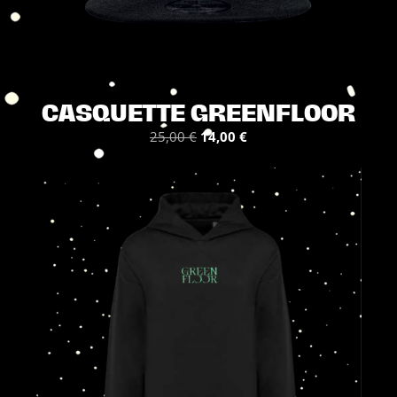
CASQUETTE GREENFLOOR
Le
Le
25,00
€
14,00
€
prix
prix
initial
actuel
était :
est :
25,00 €.
14,00 €.