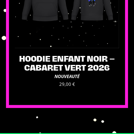
produit
HOODIE ENFANT NOIR –
CABARET VERT 2026
NOUVEAUTÉ
29,00
€
Ce
produit
a
plusieurs
variations.
Les
options
peuvent
être
choisies