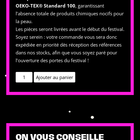
OEKO-TEX® Standard 100
, garantissant
l’absence totale de produits chimiques nocifs pour
la peau.
Les pièces seront livrées avant le début du festival.
Soyez serein : votre commande vous sera donc
expédiée en priorité dès réception des références
dans nos stocks, afin que vous soyez paré pour
l’ouverture des portes du festival !
quantité
Ajouter au panier
de
La
Banane
en
Velours
Rose
Fuchsia
ON VOUS CONSEILLE
–