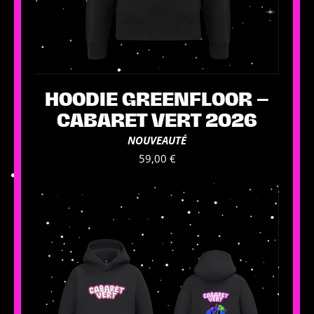
HOODIE GREENFLOOR –
CABARET VERT 2026
NOUVEAUTÉ
59,00
€
Ce
produit
a
plusieurs
variations.
Les
options
peuvent
être
choisies
sur
la
page
du