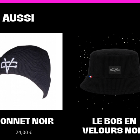
in
France
 AUSSI
ONNET NOIR
LE BOB EN
VELOURS NO
24,00
€