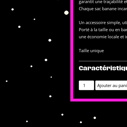
garantit une traçabilité 
Chaque sac banane incarn
Un accessoire simple, ut
Porté à la taille ou en b
une économie locale et i
Taille unique
Caractéristiq
quantité
Ajouter au pan
de
Sac
Banane
Noir
-
Made