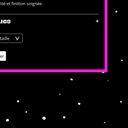
té et finition soignée.
+
ues
ier