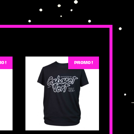
O !
PROMO !