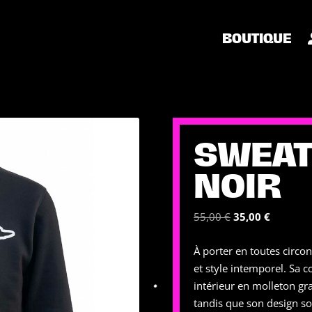
BOUTIQUE
SWEAT
NOIR
Le
Le
55,00
€
35,00
€
prix
prix
À porter en toutes circon
initial
actuel
et style intemporel. Sa c
était :
est :
intérieur en molleton gra
55,00 €.
35,00 €.
tandis que son design so