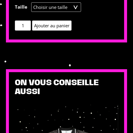
Taille
quantité
Ajouter au panier
de
FC
CABARET
:
Le
Maillot
Officiel
ON VOUS CONSEILLE
du
Festival
AUSSI
2025