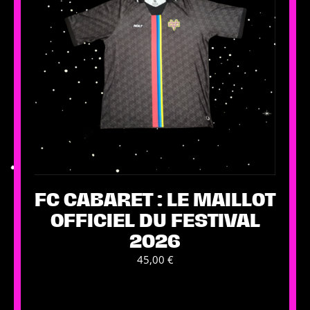
FC CABARET : LE MAILLOT
OFFICIEL DU FESTIVAL
2026
45,00
€
Ce
produit
a
plusieurs