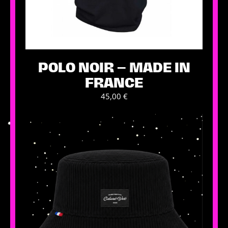
POLO NOIR – MADE IN
FRANCE
45,00
€
Ce
produit
a
plusieurs
variations.
Les
options
peuvent
être
choisies
sur
la
page
du
produit