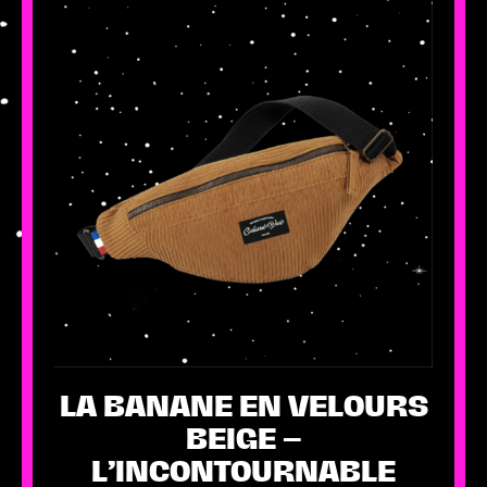
a
plusieurs
variations.
Les
options
peuvent
être
choisies
sur
la
page
du
produit
LA BANANE EN VELOURS
BEIGE –
L’INCONTOURNABLE