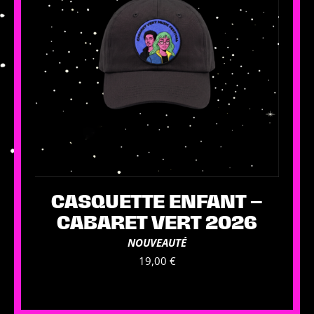
être
choisies
sur
la
page
du
produit
CASQUETTE ENFANT –
CABARET VERT 2026
NOUVEAUTÉ
19,00
€