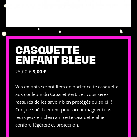
CASQUETTE
ENFANT BLEUE
Le
Le
25,00
€
9,00
€
prix
prix
Vos enfants seront fiers de porter cette casquette
initial
actuel
aux couleurs du Cabaret Vert… et vous serez
était :
est :
rassurés de les savoir bien protégés du soleil !
25,00 €.
9,00 €.
Conçue spécialement pour accompagner tous
leurs jeux en plein air, cette casquette allie
confort, légèreté et protection.