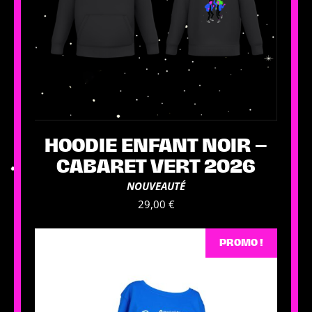
HOODIE ENFANT NOIR –
CABARET VERT 2026
NOUVEAUTÉ
29,00
€
Ce
produit
a
PROMO !
plusieurs
variations.
Les
options
peuvent
être