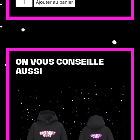
quantité
Ajouter au panier
de
Casquette
enfant
bleue
ON VOUS CONSEILLE
AUSSI