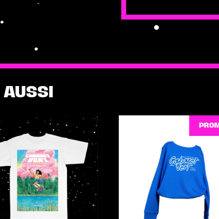
de
Casquette
Enfant
–
Cabaret
Vert
2026
 AUSSI
PROM