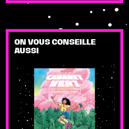
Chaussettes
Made
in
France
Bleues
ON VOUS CONSEILLE
AUSSI