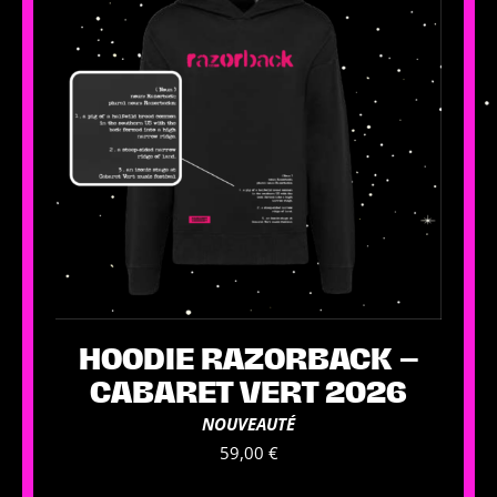
Les
options
peuvent
être
choisies
sur
la
page
du
produit
HOODIE RAZORBACK –
CABARET VERT 2026
NOUVEAUTÉ
59,00
€
Ce
produit