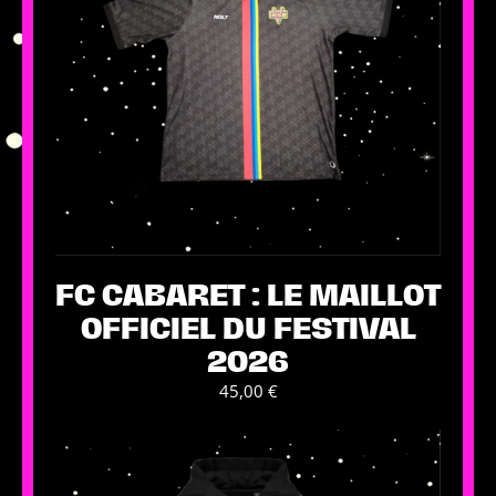
choisies
sur
la
page
du
produit
FC CABARET : LE MAILLOT
OFFICIEL DU FESTIVAL
2026
45,00
€
Ce
produit
a
plusieurs
variations.