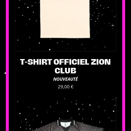
T-SHIRT OFFICIEL ZION
CLUB
NOUVEAUTÉ
29,00
€
Ce
produit
a
plusieurs
variations.
Les
options
peuvent
être