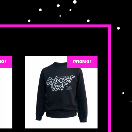
O !
PROMO !