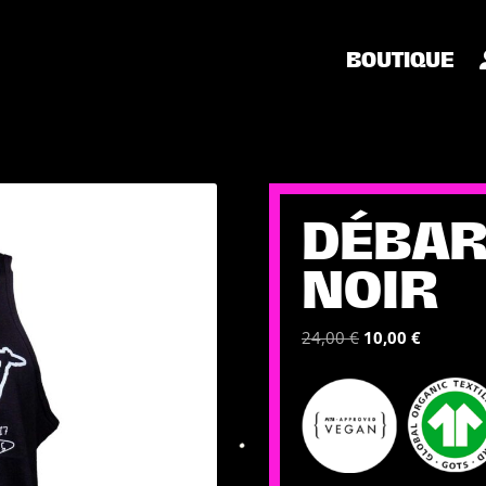
BOUTIQUE
DÉBAR
NOIR
Le
Le
24,00
€
10,00
€
prix
prix
initial
actuel
était :
est :
24,00 €.
10,00 €.