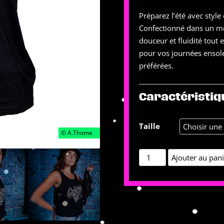
Préparez l’été avec style
Confectionné dans un m
douceur et fluidité tout 
pour vos journées ensol
préférées.
Caractéristiq
Taille
quantité
Ajouter au pan
de
Débardeur
prog
noir