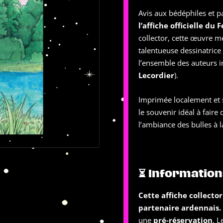
Avis aux bédéphiles et p
l’affiche officielle du
collector, cette œuvre me
talentueuse dessinatrice
l’ensemble des auteurs i
Lecordier
).
Imprimée localement et s
le souvenir idéal à fair
l’ambiance des bulles à 
⏳ Information
Cette affiche collecto
partenaire ardennais.
une
pré-réservation
. L