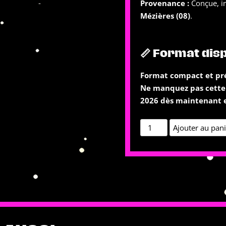
Provenance :
Conçue, im
Mézières (08)
.
📏 Format dis
Format compact et pré
Ne manquez pas cette é
2026 dès maintenant e
quantité
Ajouter au pan
de
L'Affiche
BD
Officielle
–
Cabaret
Vert
2026