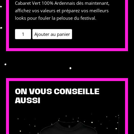
Cabaret Vert 100% Ardennais dès maintenant,
affichez vos valeurs et préparez vos meilleurs
looks pour fouler la pelouse du festival.
quantité
Ajouter au panier
de
Kit
Cabaret
Vert
100%
Ardennais
(Édition
ON VOUS CONSEILLE
Limitée)
AUSSI