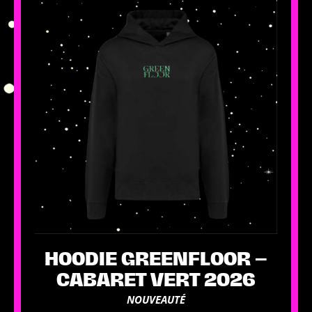
a
plusieurs
variations.
Les
options
peuvent
être
choisies
sur
la
page
du
produit
HOODIE GREENFLOOR –
CABARET VERT 2026
NOUVEAUTÉ