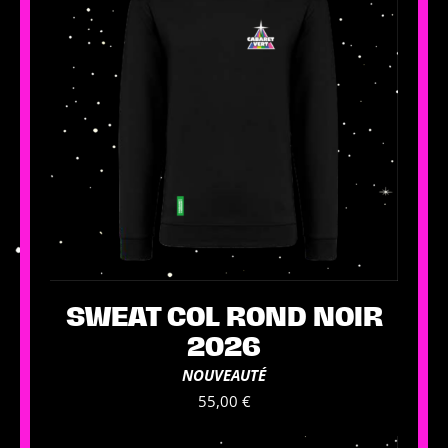
SWEAT COL ROND NOIR
2026
NOUVEAUTÉ
55,00
€
Ce
produit