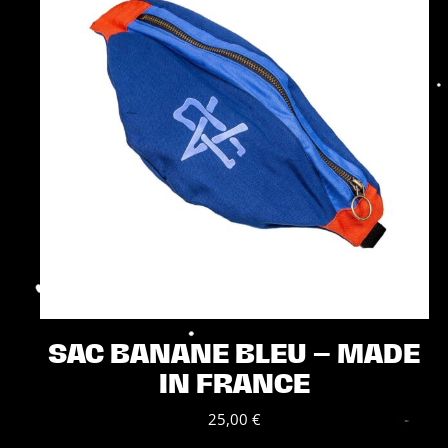
sur
la
page
du
produit
SAC BANANE BLEU – MADE
IN FRANCE
25,00
€