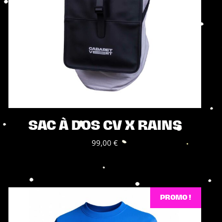
produit
SAC À DOS CV X RAINS
99,00
€
PROMO !