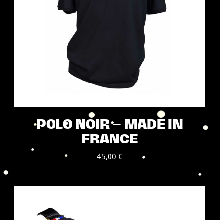
produit
POLO NOIR – MADE IN
FRANCE
45,00
€
Ce
produit
a
plusieurs
variations.
Les
options
peuvent