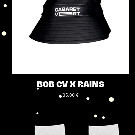
BOB CV X RAINS
35,00
€